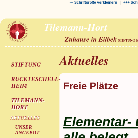
|
--- Schriftgröße verkleinern
+++ Schr
Tilemann-Hort
Zuhause in Eilbek
STIFTUNG 
Aktuelles
STIFTUNG
RUCKTESCHELL-
Freie Plätze
HEIM
TILEMANN-
HORT
Elementar- 
AKTUELLES
UNSER
alle belegt.
ANGEBOT