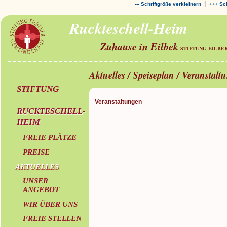
|
--- Schriftgröße verkleinern
+++ Sch
Ruckteschell-Heim
Zuhause in Eilbek
STIFTUNG EILBE
Aktuelles / Speiseplan / Veranstalt
STIFTUNG
Veranstaltungen
RUCKTESCHELL-
HEIM
FREIE PLÄTZE
PREISE
AKTUELLES
UNSER
ANGEBOT
WIR ÜBER UNS
FREIE STELLEN