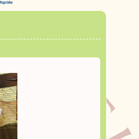
iftgröße