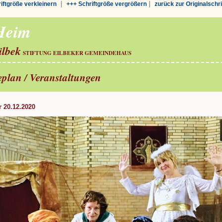
|
|
riftgröße verkleinern
+++ Schriftgröße vergrößern
zurück zur Originalschr
-Heim
ilbek
STIFTUNG EILBEKER GEMEINDEHAUS
seplan / Veranstaltungen
r 20.12.2020