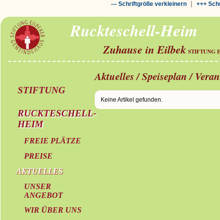
|
--- Schriftgröße verkleinern
+++ Schr
Ruckteschell-Heim
Zuhause in Eilbek
STIFTUNG 
Aktuelles / Speiseplan / Vera
STIFTUNG
Keine Artikel gefunden.
RUCKTESCHELL-
HEIM
FREIE PLÄTZE
PREISE
AKTUELLES
UNSER
ANGEBOT
WIR ÜBER UNS