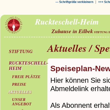
|
--- Schriftgröße verkleinern
+++ Schr
Ruckteschell-Heim
Zuhause in Eilbek
STIFTUNG 
Aktuelles / Sp
STIFTUNG
RUCKTESCHELL-
Speiseplan-New
HEIM
FREIE PLÄTZE
Hier können Sie si
PREISE
Abmeldelink erhalt
AKTUELLES
UNSER
Als Abonnent erha
ANGEBOT