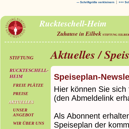
|
--- Schriftgröße verkleinern
+++ Sch
Ruckteschell-Heim
Zuhause in Eilbek
STIFTUNG EILBE
Aktuelles / Spei
STIFTUNG
RUCKTESCHELL-
Speiseplan-Newsle
HEIM
FREIE PLÄTZE
Hier können Sie sich
PREISE
(den Abmeldelink erha
AKTUELLES
UNSER
Als Abonnent erhalt
ANGEBOT
Speiseplan der komm
WIR ÜBER UNS