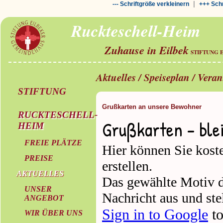
|
--- Schriftgröße verkleinern
+++ Schr
Ruckteschell-Heim
Zuhause in Eilbek
STIFTUNG 
Aktuelles / Speiseplan / Vera
STIFTUNG
Grußkarten an unsere Bewohner
RUCKTESCHELL-
HEIM
FREIE PLÄTZE
PREISE
AKTUELLES
UNSER
ANGEBOT
WIR ÜBER UNS