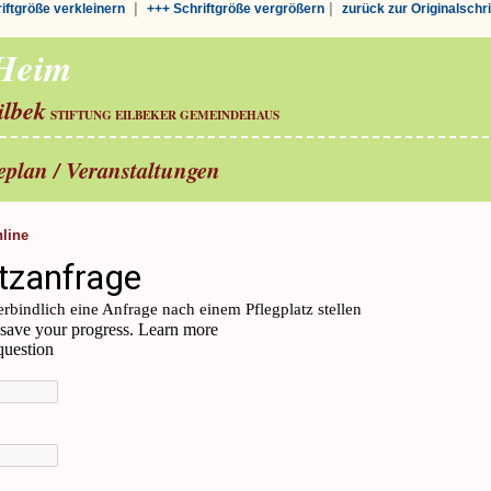
|
|
riftgröße verkleinern
+++ Schriftgröße vergrößern
zurück zur Originalschr
-Heim
ilbek
STIFTUNG EILBEKER GEMEINDEHAUS
seplan / Veranstaltungen
nline