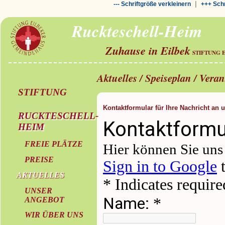
|
--- Schriftgröße verkleinern
+++ Schr
Ruckteschell-Heim
Zuhause in Eilbek
STIFTUNG 
Aktuelles / Speiseplan / Vera
STIFTUNG
Kontaktformular für Ihre Nachricht an 
RUCKTESCHELL-
HEIM
FREIE PLÄTZE
PREISE
AKTUELLES
UNSER
ANGEBOT
WIR ÜBER UNS