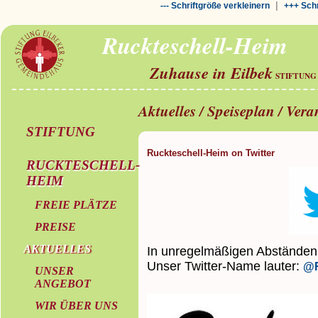
|
--- Schriftgröße verkleinern
+++ Schr
Ruckteschell-Heim
Zuhause in Eilbek
STIFTUNG
Aktuelles / Speiseplan / Ver
STIFTUNG
Ruckteschell-Heim on Twitter
RUCKTESCHELL-
HEIM
FREIE PLÄTZE
PREISE
AKTUELLES
In unregelmäßigen Abständen z
Unser Twitter-Name lauter:
@R
UNSER
ANGEBOT
WIR ÜBER UNS