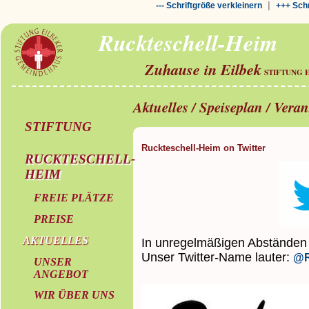
|
--- Schriftgröße verkleinern
+++ Schr
Ruckteschell-Heim
Zuhause in Eilbek
STIFTUNG 
Aktuelles / Speiseplan / Vera
STIFTUNG
Ruckteschell-Heim on Twitter
RUCKTESCHELL-
HEIM
FREIE PLÄTZE
PREISE
AKTUELLES
In unregelmäßigen Abständen z
Unser Twitter-Name lauter:
@R
UNSER
ANGEBOT
WIR ÜBER UNS