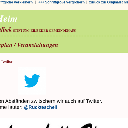
|
|
riftgröße verkleinern
+++ Schriftgröße vergrößern
zurück zur Originalschr
-Heim
ilbek
STIFTUNG EILBEKER GEMEINDEHAUS
seplan / Veranstaltungen
Twitter
n Abständen zwitschern wir auch auf Twitter.
me lauter:
@Ruckteschell