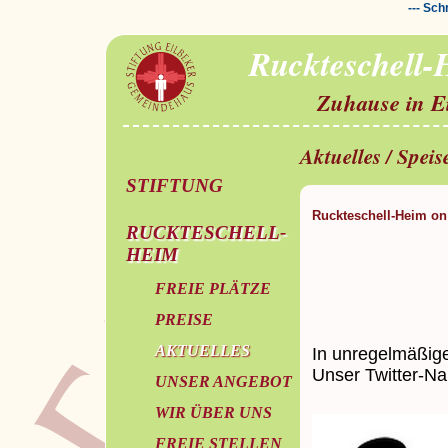
--- Sch
Ruckteschell
Zuhause in E
Aktuelles / Spei
STIFTUNG
Ruckteschell-Heim on 
RUCKTESCHELL-
HEIM
FREIE PLÄTZE
PREISE
AKTUELLES
In unregelmäßige
Unser Twitter-Na
UNSER ANGEBOT
WIR ÜBER UNS
FREIE STELLEN