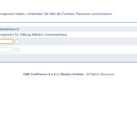
ergessen haben, verwenden Sie bitte die Funktion 'Passwort zurücksetzen'.
meindehaus A
registriert für Stiftung Eilbeker Gemeindehaus
CMS ConPresso 4.1.6
by
Bartels.Schöne
- All Rights Reserved