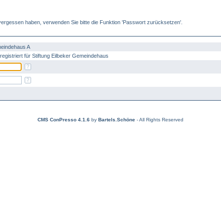
ergessen haben, verwenden Sie bitte die Funktion 'Passwort zurücksetzen'.
meindehaus A
registriert für Stiftung Eilbeker Gemeindehaus
CMS ConPresso 4.1.6
by
Bartels.Schöne
- All Rights Reserved